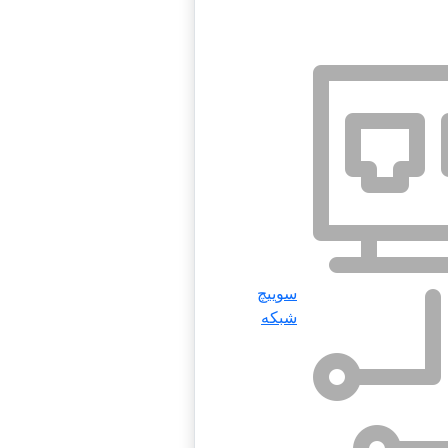
سوییچ
شبکه