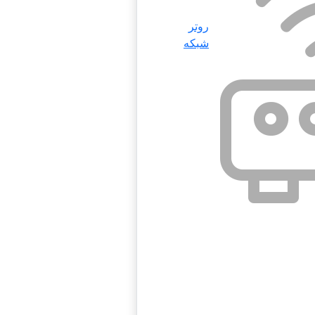
روتر
شبکه