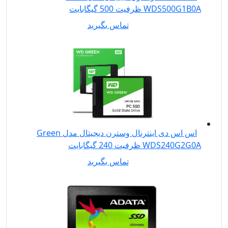
WDS500G1B0A ظرفیت 500 گیگابایت
تماس بگیرید
اس اس دی اینترنال وسترن دیجیتال مدل Green
WDS240G2G0A ظرفیت 240 گیگابایت
تماس بگیرید