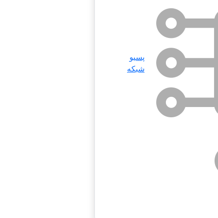
پسیو
شبکه