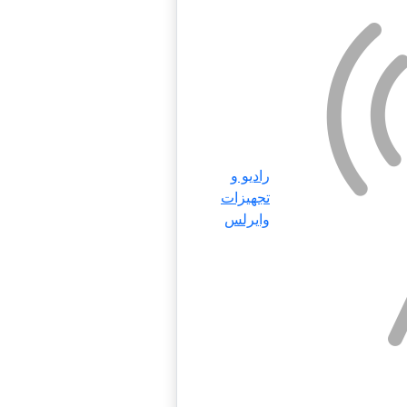
رادیو و
تجهیزات
وایرلس