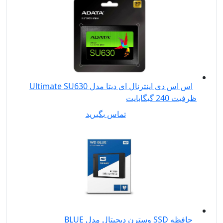
اس اس دی اینترنال ای دیتا مدل Ultimate SU630
ظرفیت 240 گیگابایت
تماس بگیرید
حافظه SSD وسترن دیجیتال مدل BLUE