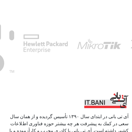
آی تی بانی در ابتداى سال ١٣٩٠ تأسيس گرديده و از همان سال
سعى در كمك به پيشرفت هر چه بيشتر حوزه فناورى اطﻼعات
كشور داشته است. آی تی بانی با كادرى مجرب و كارآزموده و با