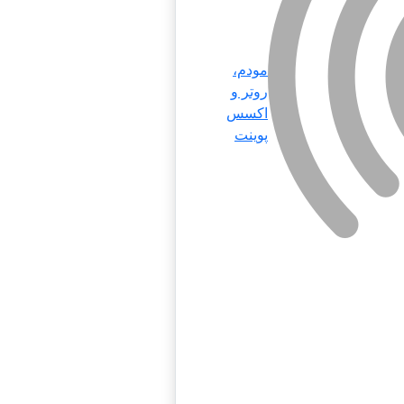
مودم،
روتر و
اکسس
پوینت