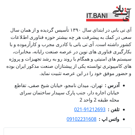
آی تی بانی در ابتداى سال ١٣٩٠ تأسيس گرديده و از همان سال
سعى در كمك به پيشرفت هر چه بيشتر حوزه فناورى اطﻼعات
كشور داشته است. آی تی بانی با كادرى مجرب و كارآزموده و با
بكارگيرى فناوری هاى نوين در عرصه صنعت رايانه، مخابرات،
سيستم هاى امنيتى و همگام با روند رو به رشد تجهيزات و پروژه
هاى كامپيوترى توانسته يكى از پيشتازان صنعت مذكور ايران بوده
و حضور موفق خود را در اين عرصه تثبيت نمايد.
آدرس :
تهران، میدان نامجو، خیابان شیخ صفی، تقاطع
خیابان اجاره دار، جنب پارک سپیدار ساختمان سرای
محله طبقه 2 واحد 2
تلفن :
021-91212693
واتس اپ :
09102231608