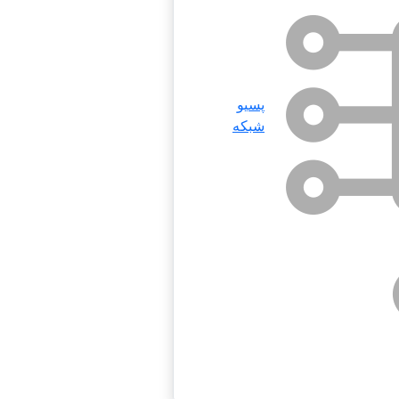
پسیو
شبکه