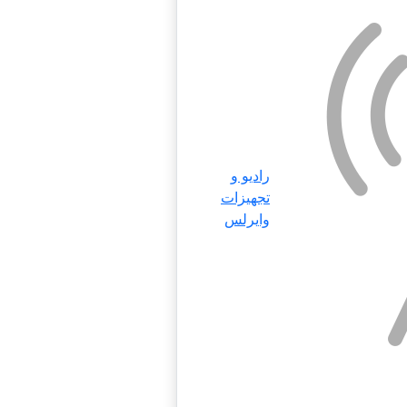
رادیو و
تجهیزات
وایرلس