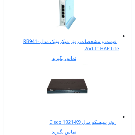
قیمت و مشخصات روتر میکروتیک مدل RB941-
2nd-tc HAP Lite
تماس بگیرید
روتر سیسکو مدل Cisco 1921-K9
تماس بگیرید