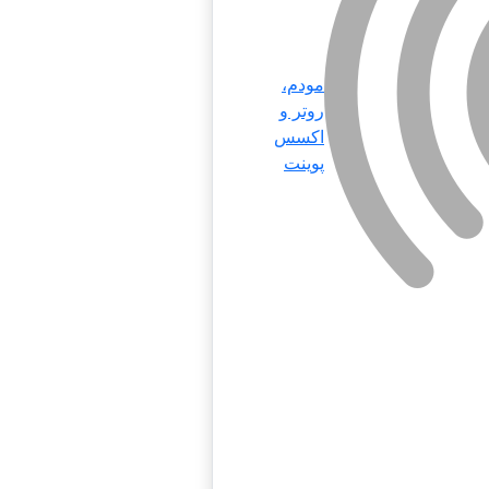
مودم،
روتر و
اکسس
پوینت