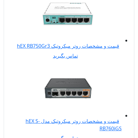
قیمت و مشخصات روتر میکروتیک hEX RB750Gr3
تماس بگیرید
قیمت و مشخصات روتر میکروتیک مدل hEX S-
RB760iGS