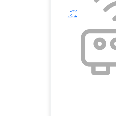
روتر
شبکه