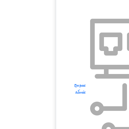
سوییچ
شبکه