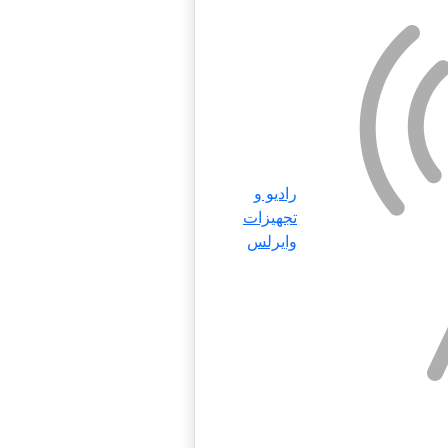
رادیو و
تجهیزات
وایرلس