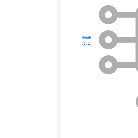
پسیو
شبکه