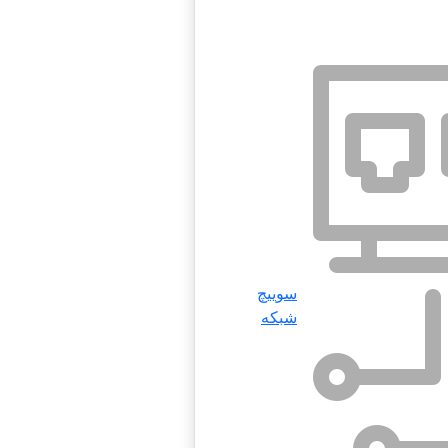
سوییچ
شبکه