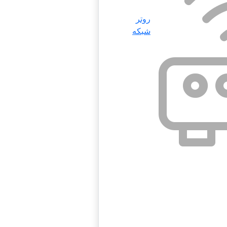
روتر
شبکه