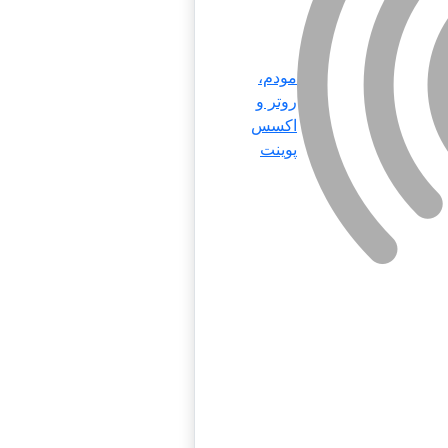
مودم،
روتر و
اکسس
پوینت