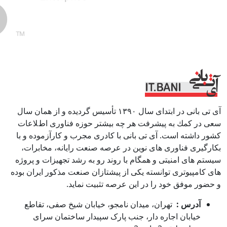
آی تی بانی در ابتداى سال ١٣٩٠ تأسيس گرديده و از همان سال
سعى در كمك به پيشرفت هر چه بيشتر حوزه فناورى اطﻼعات
كشور داشته است. آی تی بانی با كادرى مجرب و كارآزموده و با
بكارگيرى فناوری هاى نوين در عرصه صنعت رايانه، مخابرات،
سيستم هاى امنيتى و همگام با روند رو به رشد تجهيزات و پروژه
هاى كامپيوترى توانسته يكى از پيشتازان صنعت مذكور ايران بوده
و حضور موفق خود را در اين عرصه تثبيت نمايد.
آدرس :
تهران، میدان نامجو، خیابان شیخ صفی، تقاطع
خیابان اجاره دار، جنب پارک سپیدار ساختمان سرای