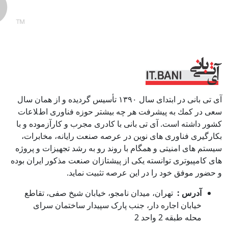
آی تی بانی در ابتداى سال ١٣٩٠ تأسيس گرديده و از همان سال
سعى در كمك به پيشرفت هر چه بيشتر حوزه فناورى اطﻼعات
كشور داشته است. آی تی بانی با كادرى مجرب و كارآزموده و با
بكارگيرى فناوری هاى نوين در عرصه صنعت رايانه، مخابرات،
سيستم هاى امنيتى و همگام با روند رو به رشد تجهيزات و پروژه
هاى كامپيوترى توانسته يكى از پيشتازان صنعت مذكور ايران بوده
و حضور موفق خود را در اين عرصه تثبيت نمايد.
آدرس :
تهران، میدان نامجو، خیابان شیخ صفی، تقاطع
خیابان اجاره دار، جنب پارک سپیدار ساختمان سرای
محله طبقه 2 واحد 2