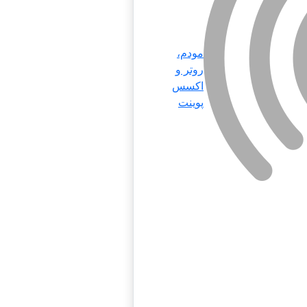
مودم،
روتر و
اکسس
پوینت