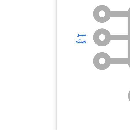
پسیو
شبکه