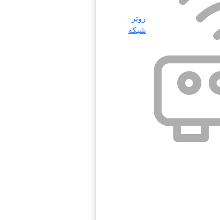
روتر
شبکه