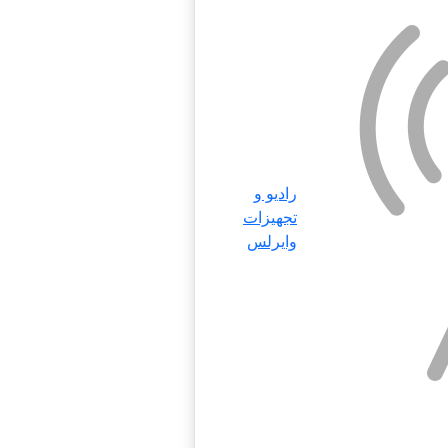
رادیو و
تجهیزات
وایرلس