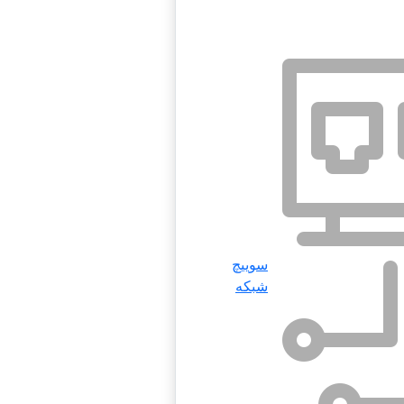
سوییچ
شبکه