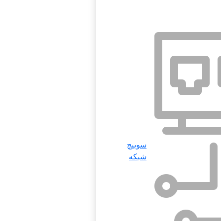
سوییچ
شبکه