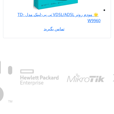
🌟 مودم روتر VDSL/ADSL تی پی-لینک مدل TD-
W9960
تماس بگیرید