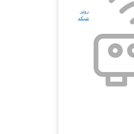
روتر
شبکه