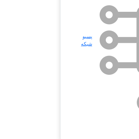
پسیو
شبکه