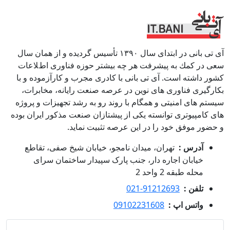
آی تی بانی در ابتداى سال ١٣٩٠ تأسيس گرديده و از همان سال
سعى در كمك به پيشرفت هر چه بيشتر حوزه فناورى اطﻼعات
كشور داشته است. آی تی بانی با كادرى مجرب و كارآزموده و با
بكارگيرى فناوری هاى نوين در عرصه صنعت رايانه، مخابرات،
سيستم هاى امنيتى و همگام با روند رو به رشد تجهيزات و پروژه
هاى كامپيوترى توانسته يكى از پيشتازان صنعت مذكور ايران بوده
و حضور موفق خود را در اين عرصه تثبيت نمايد.
آدرس :
تهران، میدان نامجو، خیابان شیخ صفی، تقاطع
خیابان اجاره دار، جنب پارک سپیدار ساختمان سرای
محله طبقه 2 واحد 2
تلفن :
021-91212693
واتس اپ :
09102231608