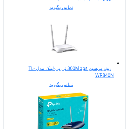
تماس بگیرید
روتر بی‌سیم 300Mbps تی پی-لینک مدل TL-
WR840N
تماس بگیرید