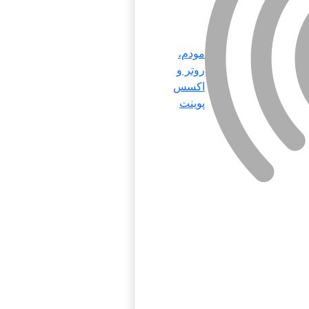
مودم،
روتر و
اکسس
پوینت