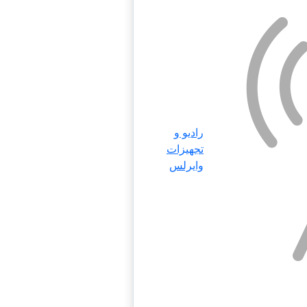
رادیو و
تجهیزات
وایرلس