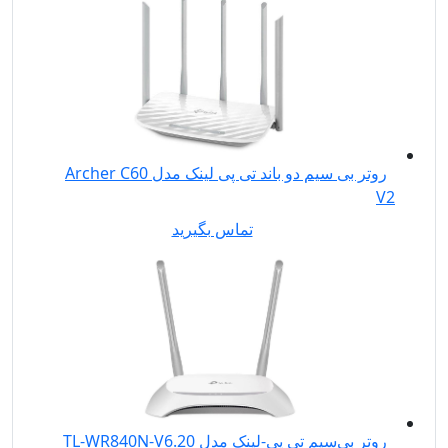
روتر بی سیم دو باند تی پی لینک مدل Archer C60
V2
تماس بگیرید
روتر بی‌سیم تی پی-لینک مدل TL-WR840N-V6.20