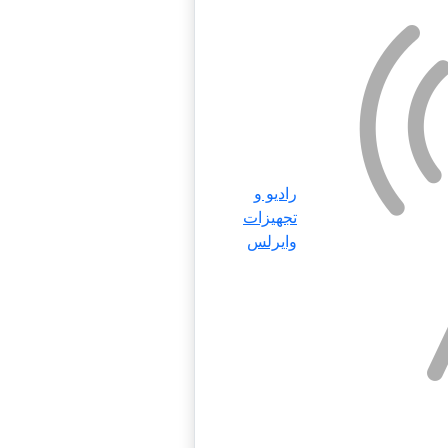
رادیو و
تجهیزات
وایرلس