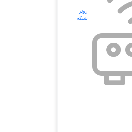
روتر
شبکه