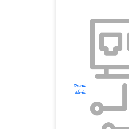
سوییچ
شبکه