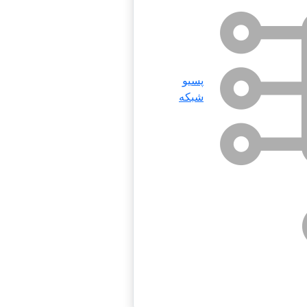
پسیو
شبکه