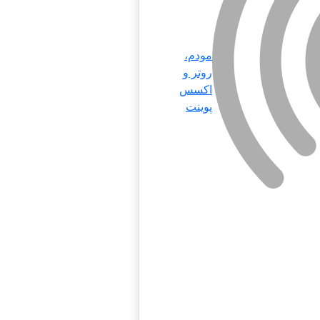
مودم،
روتر و
اکسس
پوینت