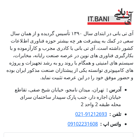
آی تی بانی در ابتداى سال ١٣٩٠ تأسيس گرديده و از همان سال
سعى در كمك به پيشرفت هر چه بيشتر حوزه فناورى اطﻼعات
كشور داشته است. آی تی بانی با كادرى مجرب و كارآزموده و با
بكارگيرى فناوری هاى نوين در عرصه صنعت رايانه، مخابرات،
سيستم هاى امنيتى و همگام با روند رو به رشد تجهيزات و پروژه
هاى كامپيوترى توانسته يكى از پيشتازان صنعت مذكور ايران بوده
و حضور موفق خود را در اين عرصه تثبيت نمايد.
آدرس :
تهران، میدان نامجو، خیابان شیخ صفی، تقاطع
خیابان اجاره دار، جنب پارک سپیدار ساختمان سرای
محله طبقه 2 واحد 2
تلفن :
021-91212693
واتس اپ :
09102231608