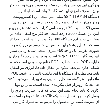
ویژگی‌هایی یک مسیریاب برجسته محسوب می‌شود. حداکثر
توان مصرف انرژی این دستگاه، 7 وات است. ابعاد این
دستگاه 34 * 119 * 98 میلی متر است. این اکسس‌پوینت
روتر می‌تواند عملیات پردازش و ذخیره سازی را در دمای
منفی 30 تا مثبت 70 درجه سانتی گراد انجام دهد. عرض پرتو
آنتن این دستگاه 360 درجه است. حداکثر نرخ انتقال داده در
بستر بی سیم این دستگاه 300 مگابیت بر ثانیه است. حداکثر
مساحت قابل پوشش این اکسس‌پوینت روتر میکروتیک، به
صورت تقریبی یک واحد 60+ متری است. استاندارد بی سیم
این دستگاه، b/g/n 802.11 است. همچنین این دستگاه دارای
قابلیت POE است. قابلیت POE فناوری جدیدی است که به
شبکه اجازه می‌دهد علاوه بر انتقال داده‌ها، انرژی نیز انتقال
یابد. محافظت از دستگاه با این قابلیت تامین می‌شود. POE
مانع ایجاد هر گونه مشکل یا آسیبی به تجهیزات می‌شود. hAP
ac lite یک روتر از قبل پیکربندی شده است، بنابراین تنها
کاری که باید انجام دهید این است که کابل اینترنت و برق را
وصل کرده و با اتصال به شبکه MikroTik شروع به استفاده
از اینترنت کنید. این محصول را می‌توانید به همراه گارانتی