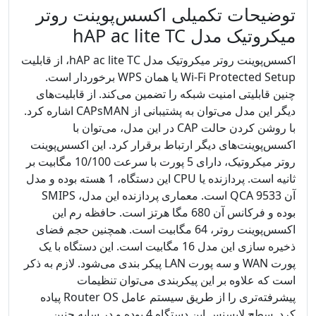
توضیحات تکمیلی اکسس‌پوینت روتر
میکروتیک مدل hAP ac lite TC
اکسس‌پوینت روتر میکروتیک مدل hAP ac lite TC، از قابلیت
Wi-Fi Protected Setup یا همان WPS برخوردار است.
چنین قابلیتی امنیت شبکه را تضمین می‌کند. از قابلیت‌های
دیگر این مدل می‌توان به پشتیبانی از CAPsMAN اشاره کرد.
با روشن کردن حالت CAP در این مدل، می‌توان با
اکسس‌پوینت‌های دیگر ارتباط برقرار کرد. این اکسس‌پوینت
روتر میکروتیک، دارای 5 پورت با سرعت 10/100 مگابیت بر
ثانیه است. پردازنده یا CPU این دستگاه، 1 هسته بوده و مدل
آن 9533 QCA است. معماری پردازنده این مدل، SMIPS
بوده و فرکانس آن 680 مگا هرتز است. حافظه رم این
اکسس‌پوینت روتر، 64 مگابیت است. همچنین حجم فضای
ذخیره سازی این مدل 16 مگابیت است. این دستگاه با یک
پورت WAN و سه پورت LAN پیکر بندی می‌شود. لازم به ذکر
است که علاوه بر این پیکربندی می‌توان تنظیمات
پیشرفته‌تری را از طریق سیستم عامل Router OS پیاده
کرد. سطح لایسنس این دستگاه 4 بوده و در سایه چنین