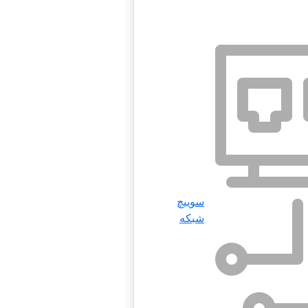
سوییچ
شبکه