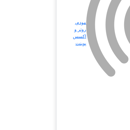
مودم،
روتر و
اکسس
پوینت