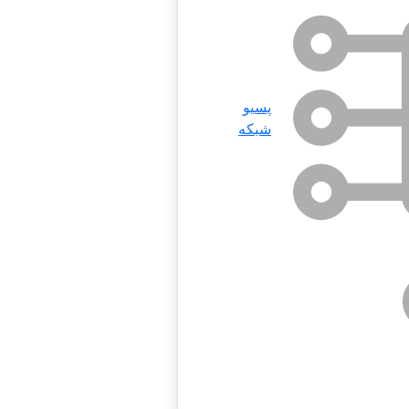
پسیو
شبکه