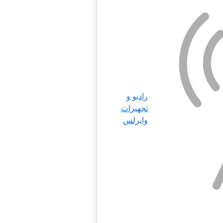
رادیو و
تجهیزات
وایرلس