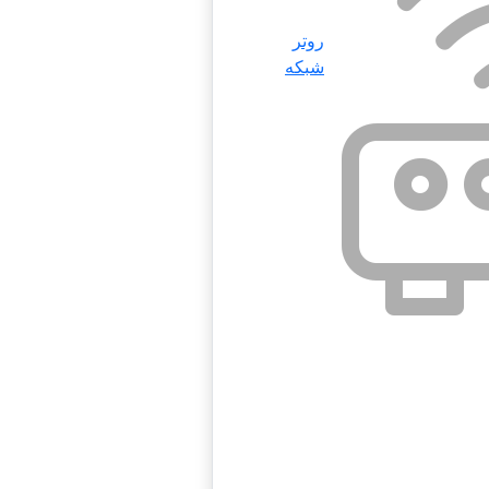
روتر
شبکه