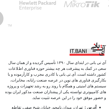
آی تی بانی در ابتداى سال ١٣٩٠ تأسيس گرديده و از همان سال
سعى در كمك به پيشرفت هر چه بيشتر حوزه فناورى اطﻼعات
كشور داشته است. آی تی بانی با كادرى مجرب و كارآزموده و با
بكارگيرى فناوری هاى نوين در عرصه صنعت رايانه، مخابرات،
سيستم هاى امنيتى و همگام با روند رو به رشد تجهيزات و پروژه
هاى كامپيوترى توانسته يكى از پيشتازان صنعت مذكور ايران بوده
و حضور موفق خود را در اين عرصه تثبيت نمايد.
آدرس :
تهران، میدان نامجو، خیابان شیخ صفی، تقاطع