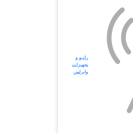
رادیو و
تجهیزات
وایرلس