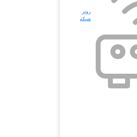
روتر
شبکه