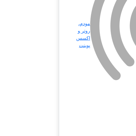
مودم،
روتر و
اکسس
پوینت