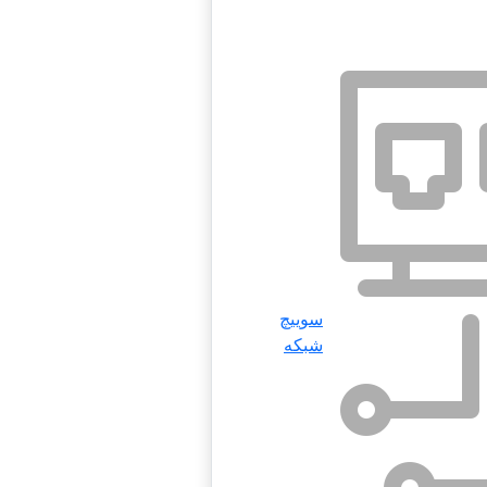
سوییچ
شبکه