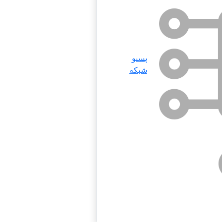
پسیو
شبکه