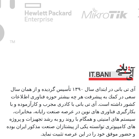
آی تی بانی در ابتداى سال ١٣٩٠ تأسيس گرديده و از همان سال
سعى در كمك به پيشرفت هر چه بيشتر حوزه فناورى اطﻼعات
كشور داشته است. آی تی بانی با كادرى مجرب و كارآزموده و با
بكارگيرى فناوری هاى نوين در عرصه صنعت رايانه، مخابرات،
سيستم هاى امنيتى و همگام با روند رو به رشد تجهيزات و پروژه
هاى كامپيوترى توانسته يكى از پيشتازان صنعت مذكور ايران بوده
و حضور موفق خود را در اين عرصه تثبيت نمايد.