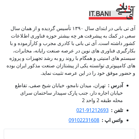
آی تی بانی در ابتداى سال ١٣٩٠ تأسيس گرديده و از همان سال
سعى در كمك به پيشرفت هر چه بيشتر حوزه فناورى اطﻼعات
كشور داشته است. آی تی بانی با كادرى مجرب و كارآزموده و با
بكارگيرى فناوری هاى نوين در عرصه صنعت رايانه، مخابرات،
سيستم هاى امنيتى و همگام با روند رو به رشد تجهيزات و پروژه
هاى كامپيوترى توانسته يكى از پيشتازان صنعت مذكور ايران بوده
و حضور موفق خود را در اين عرصه تثبيت نمايد.
آدرس :
تهران، میدان نامجو، خیابان شیخ صفی، تقاطع
خیابان اجاره دار، جنب پارک سپیدار ساختمان سرای
محله طبقه 2 واحد 2
تلفن :
021-91212693
واتس اپ :
09102231608