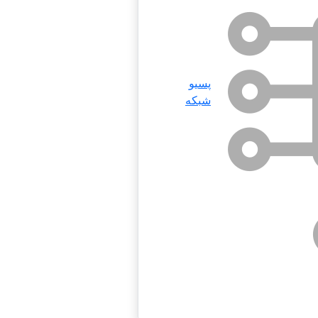
پسیو
شبکه