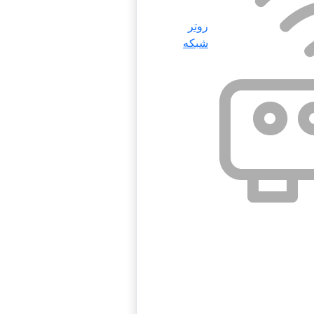
روتر
شبکه