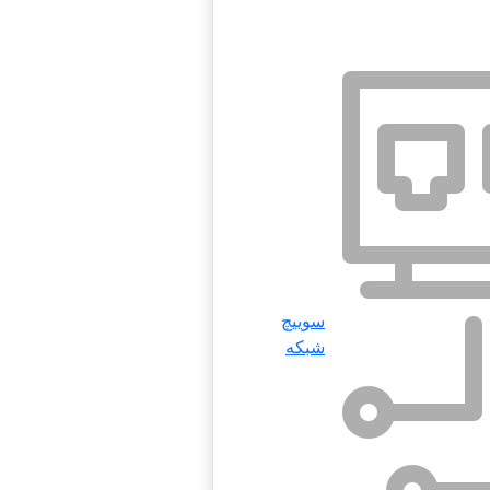
سوییچ
شبکه