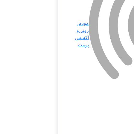
مودم،
روتر و
اکسس
پوینت