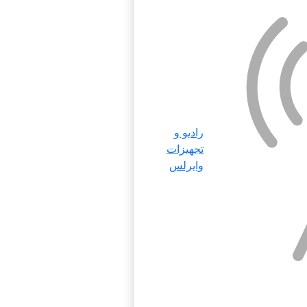
رادیو و
تجهیزات
وایرلس