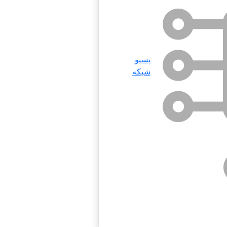
پسیو
شبکه