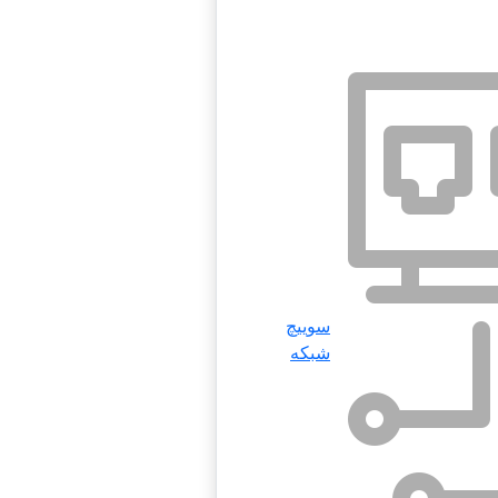
سوییچ
شبکه