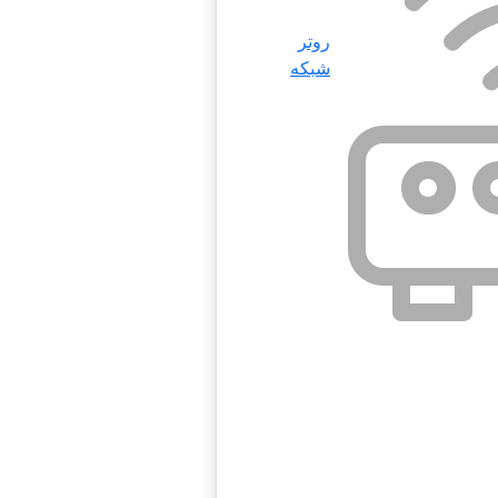
روتر
شبکه