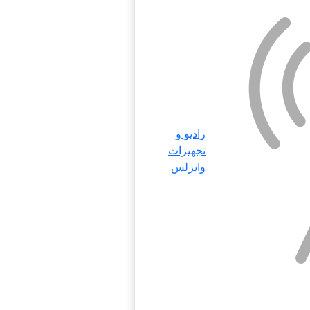
رادیو و
تجهیزات
وایرلس