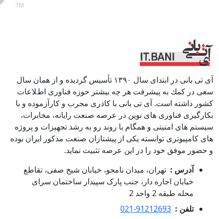
آی تی بانی در ابتداى سال ١٣٩٠ تأسيس گرديده و از همان سال
سعى در كمك به پيشرفت هر چه بيشتر حوزه فناورى اطﻼعات
كشور داشته است. آی تی بانی با كادرى مجرب و كارآزموده و با
بكارگيرى فناوری هاى نوين در عرصه صنعت رايانه، مخابرات،
سيستم هاى امنيتى و همگام با روند رو به رشد تجهيزات و پروژه
هاى كامپيوترى توانسته يكى از پيشتازان صنعت مذكور ايران بوده
و حضور موفق خود را در اين عرصه تثبيت نمايد.
آدرس :
تهران، میدان نامجو، خیابان شیخ صفی، تقاطع
خیابان اجاره دار، جنب پارک سپیدار ساختمان سرای
محله طبقه 2 واحد 2
تلفن :
021-91212693