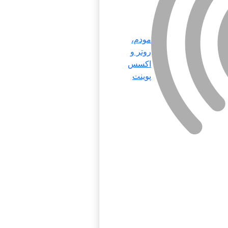
مودم،
روتر و
اکسس
پوینت