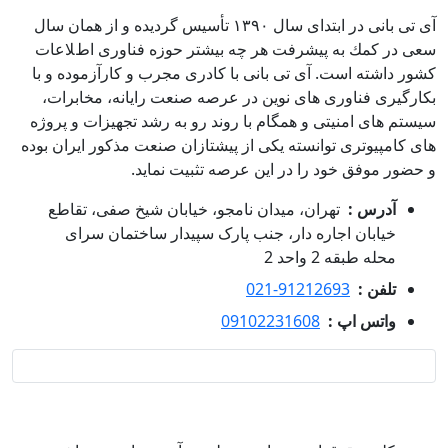
آی تی بانی در ابتداى سال ١٣٩٠ تأسيس گرديده و از همان سال
سعى در كمك به پيشرفت هر چه بيشتر حوزه فناورى اطﻼعات
كشور داشته است. آی تی بانی با كادرى مجرب و كارآزموده و با
بكارگيرى فناوری هاى نوين در عرصه صنعت رايانه، مخابرات،
سيستم هاى امنيتى و همگام با روند رو به رشد تجهيزات و پروژه
هاى كامپيوترى توانسته يكى از پيشتازان صنعت مذكور ايران بوده
و حضور موفق خود را در اين عرصه تثبيت نمايد.
آدرس :
تهران، میدان نامجو، خیابان شیخ صفی، تقاطع
خیابان اجاره دار، جنب پارک سپیدار ساختمان سرای
محله طبقه 2 واحد 2
تلفن :
021-91212693
واتس اپ :
09102231608