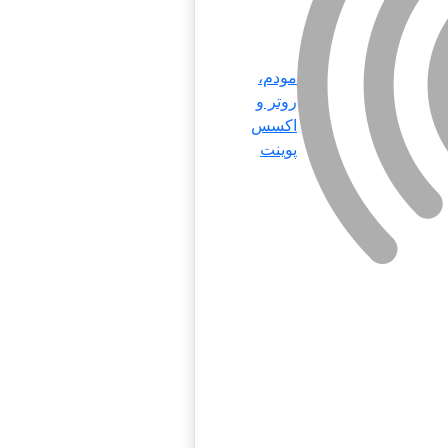
مودم،
روتر و
اکسس
پوینت