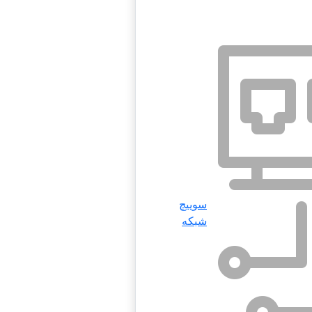
سوییچ
شبکه