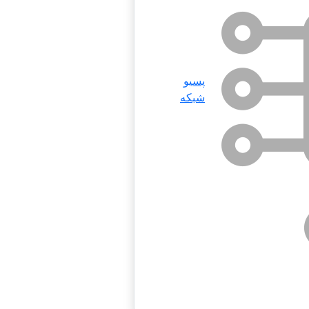
پسیو
شبکه