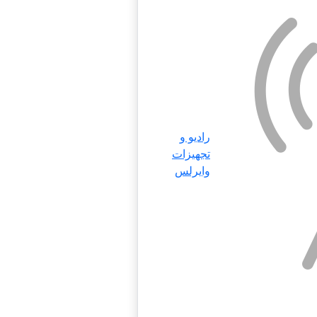
رادیو و
تجهیزات
وایرلس