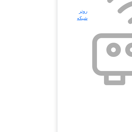
روتر
شبکه