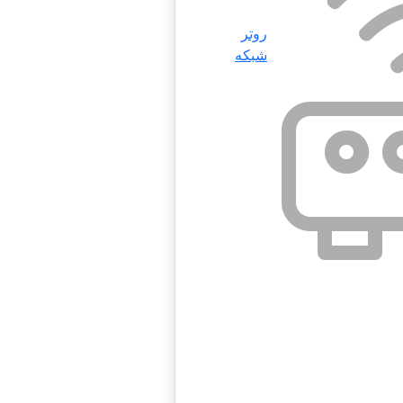
روتر
شبکه