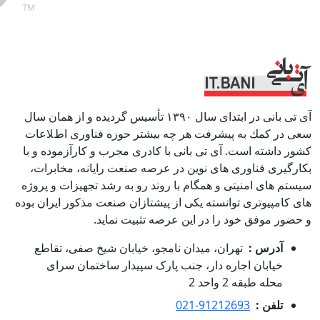
آی تی بانی در ابتداى سال ١٣٩٠ تأسيس گرديده و از همان سال
سعى در كمك به پيشرفت هر چه بيشتر حوزه فناورى اطﻼعات
كشور داشته است. آی تی بانی با كادرى مجرب و كارآزموده و با
بكارگيرى فناوری هاى نوين در عرصه صنعت رايانه، مخابرات،
سيستم هاى امنيتى و همگام با روند رو به رشد تجهيزات و پروژه
هاى كامپيوترى توانسته يكى از پيشتازان صنعت مذكور ايران بوده
و حضور موفق خود را در اين عرصه تثبيت نمايد.
آدرس :
تهران، میدان نامجو، خیابان شیخ صفی، تقاطع
خیابان اجاره دار، جنب پارک سپیدار ساختمان سرای
محله طبقه 2 واحد 2
تلفن :
021-91212693