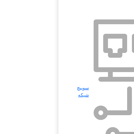
سوییچ
شبکه