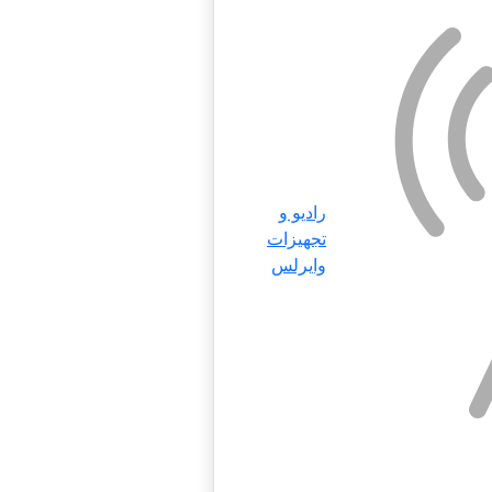
رادیو و
تجهیزات
وایرلس