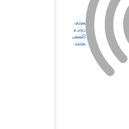
مودم،
روتر و
اکسس
پوینت