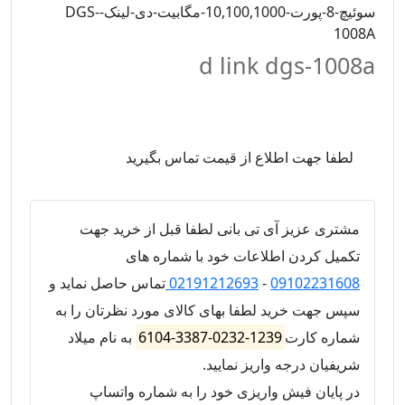
سوئیچ-8-پورت-10,100,1000-مگابیت-دی-لینک-DGS-
1008A
d link dgs-1008a
لطفا جهت اطلاع از قیمت تماس بگیرید
مشتری عزیز آی تی بانی لطفا قبل از خرید جهت
تکمیل کردن اطلاعات خود با شماره های
09102231608
-
02191212693
تماس حاصل نماید و
سپس جهت خرید لطفا بهای کالای مورد نظرتان را به
شماره کارت
1239-0232-3387-6104
به نام میلاد
شریفیان درجه واریز نمایید.
در پایان فیش واریزی خود را به شماره واتساپ