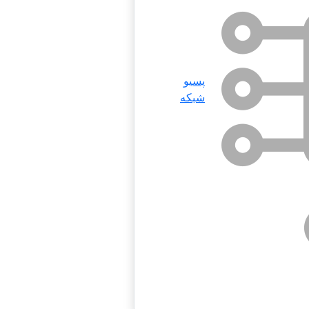
پسیو
شبکه