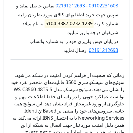
09102231608
-
02191212693
تماس حاصل نماید و
سپس جهت خرید لطفا بهای کالای مورد نظرتان را به
شماره کارت
1239-0232-3387-6104
به نام میلاد
شریفیان درجه واریز نمایید.
در پایان فیش واریزی خود را به شماره واتساپ
02191212693
ارسال نمایید.
زمانی که صحبت از فراهم کردن امنیت در شبکه می‌شود،
سوئیچ‌های سیسکو سری 3560 قابلیت‌های منحصر بفرد خود
را نشان می‌دهند. سوئیچ سیسکو مدل WS-C3560-48TS-S
توانسته عملکرد خوبی را در راستای حفظ اطلاعات مهم و
جلوگیری از ورود غیرمجاز افراد نشان دهد. این سوئیچ همه
جانبه، سرویس‌های خود را مبتنی بر Identity Based
Networking Services یا به اختصار IBNS ارائه می‌کند. به
همین دلیل امنیت مورد نیاز جهت اتصال به شبکه از این
طریق فراهم می‌شود. ابعاد این سوئیچ ۴.۴×۴۴.۵×۳۰