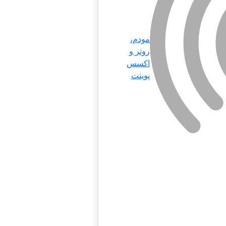
مودم،
روتر و
اکسس
پوینت