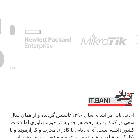
آی تی بانی در ابتداى سال ١٣٩٠ تأسيس گرديده و از همان سال
سعى در كمك به پيشرفت هر چه بيشتر حوزه فناورى اطﻼعات
كشور داشته است. آی تی بانی با كادرى مجرب و كارآزموده و با
بكارگيرى فناوری هاى نوين در عرصه صنعت رايانه، مخابرات،