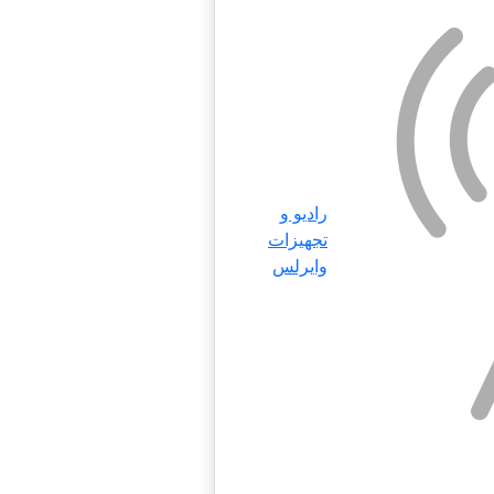
رادیو و
تجهیزات
وایرلس