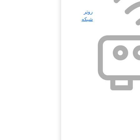
روتر
شبکه