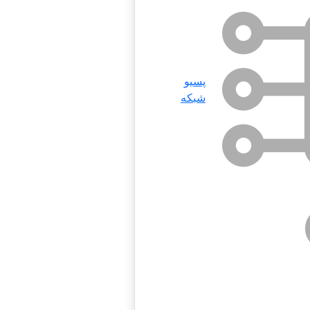
پسیو
شبکه