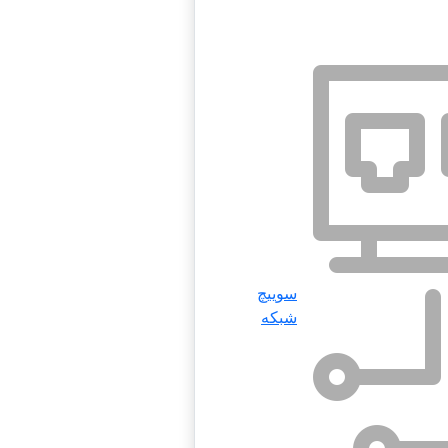
سوییچ
شبکه