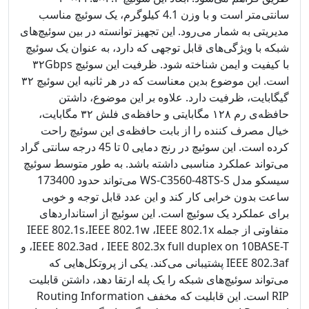
سانتی‌متر است و با وزن 4.1 کیلوگرم، یک سوئیچ مناسب
مدیریتی به شمار می‌رود. این تجهیز توانسته در بین سوئیچ‌های
شبکه با ویژگی‌های قابل توجهی که دارد، به عنوان یک سوئیچ
با کیفیت و ایمن شناخته شود. ظرفیت این سوئیچ ۳۲Gbps
است. این موضوع بدین معناست که در هر ثانیه این سوئیچ ۳۲
گیگابایت، ظرفیت دارد. علاوه بر این موضوع، داشتن
حافظه‌ی رم ۱۲۸ مگابایتی و حافظه‌ی فلش ۳۲ مگابایت،
خیال مصرف کننده را از بابت حافظه‌ی این سوئیچ راحت
کرده است. این سوئیچ در رنج دمایی 0 تا 45 درجه سانتی گراد
می‌تواند عملکرد مناسبی داشته باشد. به طور متوسط سوئیچ
سیسکو مدل WS-C3560-48TS-S می‌تواند حدود 173400
ساعت بدون خرابی کار کند و این عدد قابل توجه و خوبی
برای عملکرد یک سوئیچ است. این سوئیچ از استانداردهای
متفاوتی از جمله IEEE 802.1s،IEEE 802.1w ،IEEE 802.1x
،IEEE 802.3ad ، IEEE 802.3x full duplex on 10BASE-T و
IEEE 802.3af پشتیبانی می‌کند. یکی از پروتکل‌هایی که
می‌تواند سوئیچ‌های شبکه را یک پله ارتقا دهد، داشتن قابلیت
RIP است. این قابلیت که مخفف Routing Information