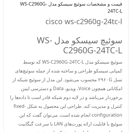
قیمت و مشخصات سوئیچ سیسکو مدل WS-C2960G-
24TC-L
cisco ws-c2960g-24tc-l
سوئیچ سیسکو مدل WS-
C2960G-24TC-L
سوئیچ سیسکو مدل WS-C2960G-24TC-L که توسط
کمپانی سیسکو طراحی و ساخته شده از جمله سوئیچ‌های
نسل ۲۹۶۰G محسوب می‌شود. این مدل از سوئیچ شبکه از
امکاناتی همچون Voice، ویدیو، Data و دسترسی ایمن
برخوردار می‌باشد و در لایه دوم شبکه قادر است تا داده‌ها را
کنترل و مدیریت کند. طراحی این محصول به شکل fixed-
configuration انجام شده است. می‌توان گفت که این
سوئیچ با قابلیت ارائه پورت‌های LAN با سرعت گیگابیت