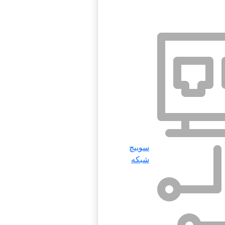
سوییچ
شبکه