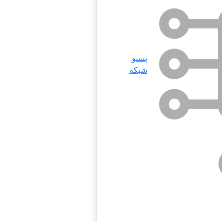
پسیو
شبکه