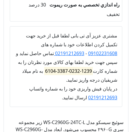
راه اندازي تخصصي به صورت ریموت
30 درصد
تخفیف
مشتری عزیز آی تی بانی لطفا قبل از خرید جهت
تکمیل کردن اطلاعات خود با شماره های
09102231608
-
02191212693
تماس حاصل نماید و
سپس جهت خرید لطفا بهای کالای مورد نظرتان را به
شماره کارت
1239-0232-3387-6104
به نام میلاد
شریفیان درجه واریز نمایید.
در پایان فیش واریزی خود را به شماره واتساپ
02191212693
ارسال نمایید.
سوئیچ سیسکو مدل WS-C2960G-24TC-L زیر مجموعه
سری ۲۹۶۰G محسوب می‌شود. ابعاد مدل WS-C2960G-