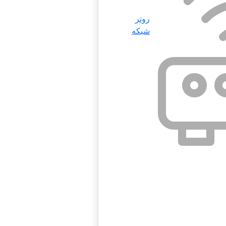
روتر
شبکه