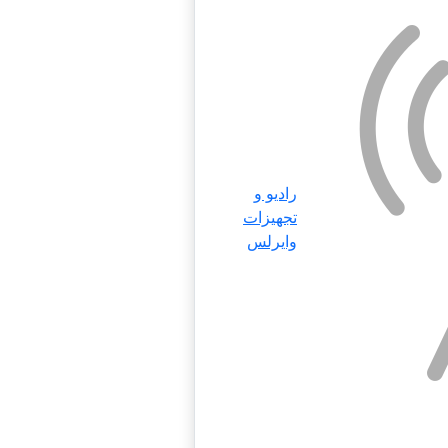
رادیو و
تجهیزات
وایرلس