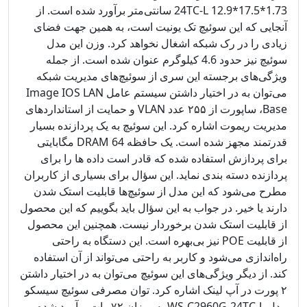
24TC-L 12.9*17.5*1.73 سانتی‌متر برآورد شده است. از
آنجایی که این سوئیچ تک یونیت است، به همین جهت فضای
زیادی را در رک شبکه اشغال نخواهد کرد. وزن این مدل
سوئیچ نیز حدود 4.6 کیلوگرم عنوان شده است. از جمله
ویژگی‌های برجسته این سری از سوئیچ‌های مدیریت شبکه
می‌توان به در اختیار داشتن سیستم عامل Image IOS LAN
Base، ساپورت از ۲۵۵ عدد VLAN و حمایت از استاندارد‌های
مدیریت ریموت اشاره کرد. این سوئیچ به یک پردازنده بسیار
قدرتمند مجهز شده است. یک حافظه DRAM 64 مگابایتی
برای پردازش استفاده شده که قادر است داده ها را برای
پردازنده دسته بندی نماید. این سؤال برای بسیاری از کاربران
مطرح می‌شود که این مدل از سوئیچ‌ها قابلیت استک شدن
دارند یا خیر. در جواب به این سؤال باید بگوییم که این محصول
از قابلیت استک شدن برخوردار نیست. همچنین این محصول
از قابلیت POE نیز بی‌بهره است. این دستگاه به راحتی
راه‌اندازی می‌شود و کاربر به راحتی می‌تواند از آن استفاده
کند. از دیگر ویژگی‌های این سوئیچ می‌توان به در اختیار داشتن
۲ پورت در آپ لینک اشاره کرد. توان مصرفی سوئیچ سیسکو
مدل WS-C2960G-24TC-L به میزان ۷۲ وات برآورد شده