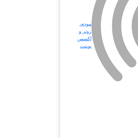
مودم،
روتر و
اکسس
پوینت