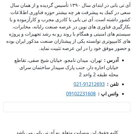
آی تی بانی در ابتداى سال ١٣٩٠ تأسيس گرديده و از همان سال
سعى در كمك به پيشرفت هر چه بيشتر حوزه فناورى اطﻼعات
كشور داشته است. آی تی بانی با كادرى مجرب و كارآزموده و با
بكارگيرى فناوری هاى نوين در عرصه صنعت رايانه، مخابرات،
سيستم هاى امنيتى و همگام با روند رو به رشد تجهيزات و پروژه
هاى كامپيوترى توانسته يكى از پيشتازان صنعت مذكور ايران بوده
و حضور موفق خود را در اين عرصه تثبيت نمايد.
آدرس :
تهران، میدان نامجو، خیابان شیخ صفی، تقاطع
خیابان اجاره دار، جنب پارک سپیدار ساختمان سرای
محله طبقه 2 واحد 2
تلفن :
021-91212693
واتس اپ :
09102231608
کلیه حقوق این وبسایت متعلق به آی تی بانی می باشد