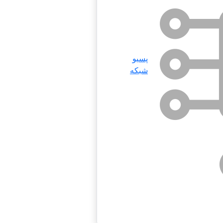
پسیو
شبکه