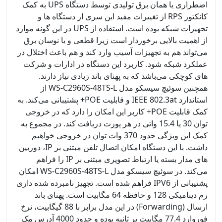
اضطراری یا همان برق تولیدی توسط دستگاه UPS به کمک
کانکتور RPS از تغییرات مفید این سری از دستگاه ها و
تجهیزات شبکه بوده است. استفاده از UPS در این گونه موارد
از اهمیت بالایی برخوردار است زیرا قطعی و یا نوسان برق
می‌تواند هم به تجهیزات آسیب وارد کند و هم باعث اختلال در
عملکرد شبکه شود. کاربرد این دستگاه در ادارات و شرکت
های کوچکی می‌باشد که به پهنای باند زیادی نیاز دارند.
همچنین سوئیچ سیسکو مدل WS-C2960S-48TS-L از
استاندارد IEEE 802.3at و قابلیت POE+ پشتیبانی می‌کند. به
کمک قابلیت POE+ کاربر این امکان را دارد که در خروجی
توان 30 یا 15.4 واتی در هر پورت دریافت کند. در مجموع به
کمک این ویژگی حدود 370 وات توان در خروجی خواهیم
داشت. با این دستگاه امکان اتصال تلفن مبتنی بر IP، دوربین
های مدار بسته یا ارتباط تصویری مبتنی بر IP را فراهم
می‌کند. در سوئیچ سیسکو مدل WS-C2960S-48TS-L امکان
پشتیبانی از IPV6 فراهم شده است. تجهیز نامبرده شده داری
رم دینامیکی 128 و حافظه 64 مگابیت است. پهنای باند
ارسال (Forwarding) در این مدل برابر با 88 گیگابیت، نرخ
فوروارد 77.4 مگابیت بر ثانیه بوده و حدود 4000 آدرس مک