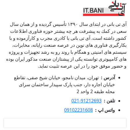
آی تی بانی در ابتداى سال ١٣٩٠ تأسيس گرديده و از همان سال
سعى در كمك به پيشرفت هر چه بيشتر حوزه فناورى اطﻼعات
كشور داشته است. آی تی بانی با كادرى مجرب و كارآزموده و با
بكارگيرى فناوری هاى نوين در عرصه صنعت رايانه، مخابرات،
سيستم هاى امنيتى و همگام با روند رو به رشد تجهيزات و پروژه
هاى كامپيوترى توانسته يكى از پيشتازان صنعت مذكور ايران بوده
و حضور موفق خود را در اين عرصه تثبيت نمايد.
آدرس :
تهران، میدان نامجو، خیابان شیخ صفی، تقاطع
خیابان اجاره دار، جنب پارک سپیدار ساختمان سرای
محله طبقه 2 واحد 2
تلفن :
021-91212693
واتس اپ :
09102231608