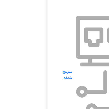
سوییچ
شبکه