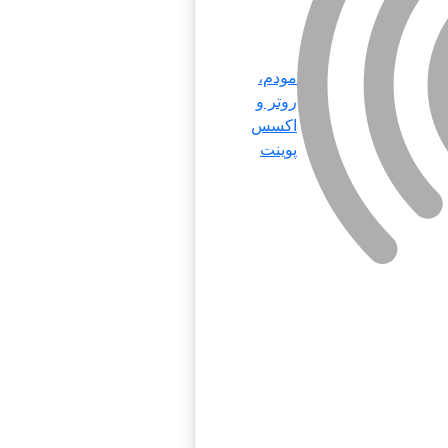
مودم،
روتر و
اکسس
پوینت