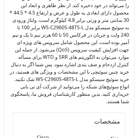
را می‌تواند در خود ذخیره کند. از نظر ظاهری و ابعاد این
محصول دارای ابعادی به طول و عرض و ارتفاع 4.5 * 44.5 *
30 سانتی متر و وزنی برابر 4.8 کیلوگرم است. ولتاژ ورودی
به سوئیچ سیسکو مدل WS-C2960S-48TS-L برابر 100 تا
240 ولت و جریان در فرکانس 50 تا 60 هرتز نیم تا یک و نیم
آمپر بوده است. این محصول شامل سرویس های ویژه ای
جهت افزایش کیفیت سرویس (QoS) می‌شود. از جمله این
موارد می‌توان به الگوریتم های SRR و WTD برای مسأله
کنترل ازدحام و صف بندی اشاره نمود. پس شما اگر به دنبال
خرید چنین سوئیچی با این مشخصات و ویژگی های هستید، در
خرید سوئیچ سیسکو مدل WS-C2960S-48TS-L شک نکنید.
انواع سوئیچ‌های شبکه را می‌توانید از شرکت آی‌ تی بانی
خریداری کنید. بدین منظور کارشناسان فروش ما، پاسخگوی
شما هستند.
مشخصات
برند
Cisco