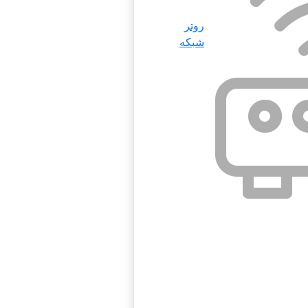
روتر
شبکه