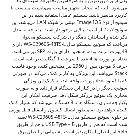
یکی از پرکاربردترین و به صرفه‌ترین تجهیزات شبکه‌ای یاد
می‌شود. البته که انتخاب تجهیز مناسب می‌بایست متناسب با
کاربرد مدنظر باشد. سیستم عامل استفاده شده در این
سوئیچ از نوع Image IOS مبتنی بر شبکه LAN می‌باشد. این
سوئیچ لایه 2 از امنیت بالایی برخوردار است. با توجه به مدل
ذکر شده و استاندارد نامگذاری شرکت سیسکو می‌توان
دریافت که سوئیچ سیسکو مدل WS-C2960S-48TS-L دارای
48 پورت اترنت بوده، همچنین دارای پورت SFP نیز می‌باشد.
تعداد این پورت ها 4 عدد با سرعت 1 گیگابیت بر ثانیه است.
حرف S موجود پس از 2960 نیز مشخص کننده وجود قابلیت
Stack می‌باشد. این ویژگی به کاربر کمک می‌کند در صورتی
که با کمبود تعداد پورت مواجه شد، به کمک این ویژگی
سوئیچی دیگر را در کنار این دستگاه قرار داده و به صورت
مجازی یک سوئیچ بزرگتر شکل دهد. ظرفیت امکان این
یکپارچه سازی دستگاه ها تا 8 دستگاه می‌باشد که بسیار کمک
کننده خواهد بود. به منظور اتصال کنسول و انتقال فایل پورتی
در جلوی سوئیچ سیسکو مدل WS-C2960S-48TS-L تعبیه
شده است که هم از طریق USB Type – B و هم از طریق
RJ45 این اتصال امکان پذیر است. پشتیبانی از اتصال برق