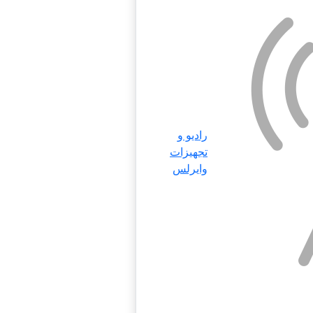
رادیو و
تجهیزات
وایرلس