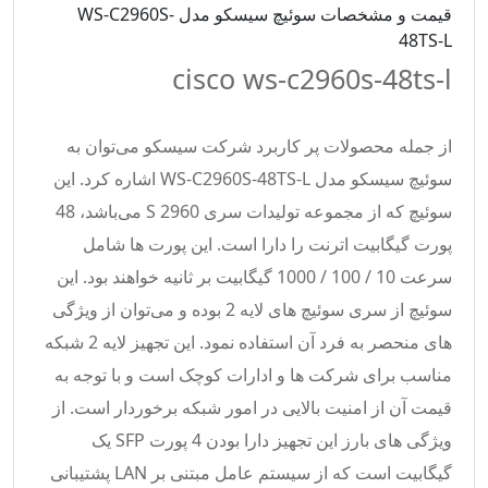
قیمت و مشخصات سوئیچ سیسکو مدل WS-C2960S-
48TS-L
cisco ws-c2960s-48ts-l
از جمله محصولات پر کاربرد شرکت سیسکو می‌توان به
سوئیچ سیسکو مدل WS-C2960S-48TS-L اشاره کرد. این
سوئیچ که از مجموعه تولیدات سری 2960 S می‌باشد، 48
پورت گیگابیت اترنت را دارا است. این پورت ها شامل
سرعت 10 / 100 / 1000 گیگابیت بر ثانیه خواهند بود. این
سوئیچ از سری سوئیچ های لایه 2 بوده و می‌توان از ویژگی
های منحصر به فرد آن استفاده نمود. این تجهیز لایه 2 شبکه
مناسب برای شرکت ها و ادارات کوچک است و با توجه به
قیمت آن از امنیت بالایی در امور شبکه برخوردار است. از
ویژگی های بارز این تجهیز دارا بودن 4 پورت SFP یک
گیگابیت است که از سیستم عامل مبتنی بر LAN پشتیبانی