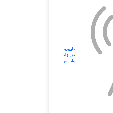
رادیو و
تجهیزات
وایرلس