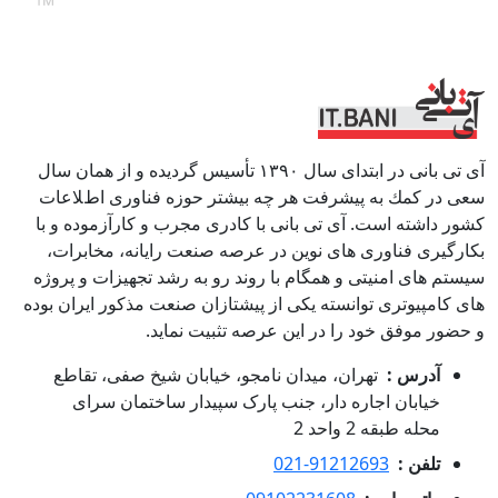
آی تی بانی در ابتداى سال ١٣٩٠ تأسيس گرديده و از همان سال
سعى در كمك به پيشرفت هر چه بيشتر حوزه فناورى اطﻼعات
كشور داشته است. آی تی بانی با كادرى مجرب و كارآزموده و با
بكارگيرى فناوری هاى نوين در عرصه صنعت رايانه، مخابرات،
سيستم هاى امنيتى و همگام با روند رو به رشد تجهيزات و پروژه
هاى كامپيوترى توانسته يكى از پيشتازان صنعت مذكور ايران بوده
و حضور موفق خود را در اين عرصه تثبيت نمايد.
آدرس :
تهران، میدان نامجو، خیابان شیخ صفی، تقاطع
خیابان اجاره دار، جنب پارک سپیدار ساختمان سرای
محله طبقه 2 واحد 2
تلفن :
021-91212693