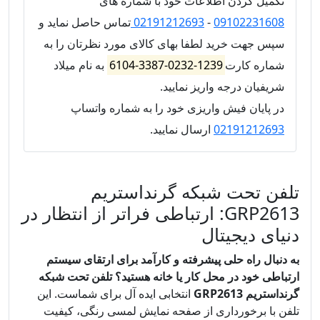
تکمیل کردن اطلاعات خود با شماره های
09102231608
-
02191212693
تماس حاصل نماید و
سپس جهت خرید لطفا بهای کالای مورد نظرتان را به
شماره کارت
1239-0232-3387-6104
به نام میلاد
شریفیان درجه واریز نمایید.
در پایان فیش واریزی خود را به شماره واتساپ
02191212693
ارسال نمایید.
تلفن تحت شبکه گرنداستریم
GRP2613: ارتباطی فراتر از انتظار در
دنیای دیجیتال
به دنبال راه حلی پیشرفته و کارآمد برای ارتقای سیستم
ارتباطی خود در محل کار یا خانه هستید؟
تلفن تحت شبکه
گرنداستریم GRP2613
انتخابی ایده آل برای شماست. این
تلفن با برخورداری از صفحه نمایش لمسی رنگی، کیفیت