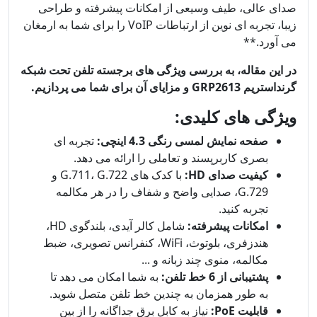
صدای عالی، طیف وسیعی از امکانات پیشرفته و طراحی
زیبا، تجربه ای نوین از ارتباطات VoIP را برای شما به ارمغان
می آورد.**
در این مقاله، به بررسی ویژگی های برجسته تلفن تحت شبکه
گرنداستریم GRP2613 و مزایای آن برای شما می پردازیم.
ویژگی های کلیدی:
صفحه نمایش لمسی رنگی 4.3 اینچی:
تجربه ای
بصری کاربرپسند و تعاملی را ارائه می دهد.
کیفیت صدای HD:
با کدک های G.711، G.722 و
G.729، صدایی واضح و شفاف را در هر مکالمه
تجربه کنید.
امکانات پیشرفته:
شامل کالر آیدی، بلندگوی HD،
هندزفری، بلوتوث، WiFi، کنفرانس تصویری، ضبط
مکالمه، منوی چند زبانه و ...
پشتیبانی از 6 خط تلفن:
به شما امکان می دهد تا
به طور همزمان به چندین خط تلفن متصل شوید.
قابلیت PoE:
نیاز به کابل برق جداگانه را از بین