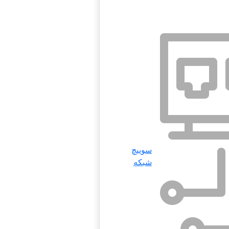
سوییچ
شبکه