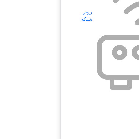
روتر
شبکه