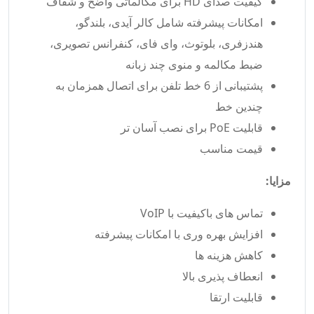
کیفیت صدای HD برای مکالماتی واضح و شفاف
امکانات پیشرفته شامل کالر آیدی، بلندگو،
هندزفری، بلوتوث، وای فای، کنفرانس تصویری،
ضبط مکالمه و منوی چند زبانه
پشتیبانی از 6 خط تلفن برای اتصال همزمان به
چندین خط
قابلیت PoE برای نصب آسان تر
قیمت مناسب
مزایا:
تماس های باکیفیت با VoIP
افزایش بهره وری با امکانات پیشرفته
کاهش هزینه ها
انعطاف پذیری بالا
قابلیت ارتقا