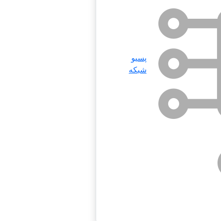
پسیو
شبکه