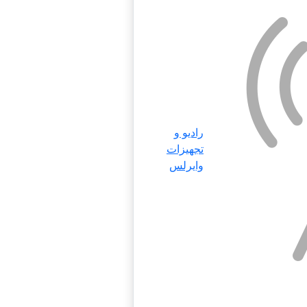
رادیو و
تجهیزات
وایرلس