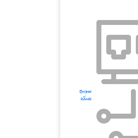
سوییچ
شبکه