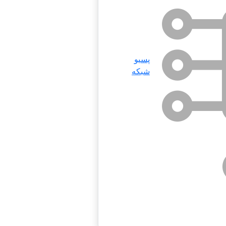
پسیو
شبکه