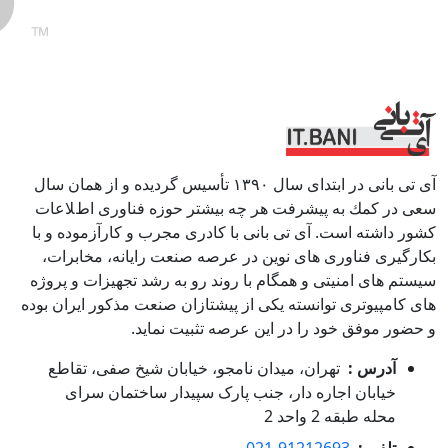
آی تی بانی در ابتداى سال ١٣٩٠ تأسيس گرديده و از همان سال
سعى در كمك به پيشرفت هر چه بيشتر حوزه فناورى اطﻼعات
كشور داشته است. آی تی بانی با كادرى مجرب و كارآزموده و با
بكارگيرى فناوری هاى نوين در عرصه صنعت رايانه، مخابرات،
سيستم هاى امنيتى و همگام با روند رو به رشد تجهيزات و پروژه
هاى كامپيوترى توانسته يكى از پيشتازان صنعت مذكور ايران بوده
و حضور موفق خود را در اين عرصه تثبيت نمايد.
آدرس :
تهران، میدان نامجو، خیابان شیخ صفی، تقاطع
خیابان اجاره دار، جنب پارک سپیدار ساختمان سرای
محله طبقه 2 واحد 2