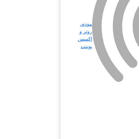
مودم،
روتر و
اکسس
پوینت