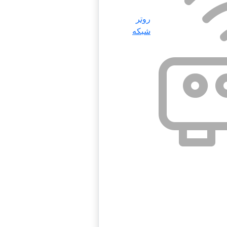
روتر
شبکه