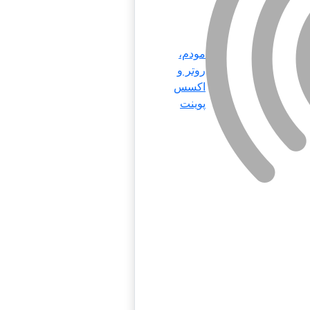
مودم،
روتر و
اکسس
پوینت