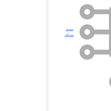
پسیو
شبکه