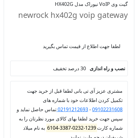
گیت وی VoIP نیوراک مدل HX402G
newrock hx402g voip gateway
لطفا جهت اطلاع از قیمت تماس بگیرید
نصب و راه اندازی
30 درصد تخفیف
مشتری عزیز آی تی بانی لطفا قبل از خرید جهت
تکمیل کردن اطلاعات خود با شماره های
09102231608
-
02191212693
تماس حاصل نماید و
سپس جهت خرید لطفا بهای کالای مورد نظرتان را به
شماره کارت
1239-0232-3387-6104
به نام میلاد
شریفیان درجه واریز نمایید.