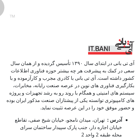
آی تی بانی در ابتداى سال ١٣٩٠ تأسيس گرديده و از همان سال
سعى در كمك به پيشرفت هر چه بيشتر حوزه فناورى اطﻼعات
كشور داشته است. آی تی بانی با كادرى مجرب و كارآزموده و با
بكارگيرى فناوری هاى نوين در عرصه صنعت رايانه، مخابرات،
سيستم هاى امنيتى و همگام با روند رو به رشد تجهيزات و پروژه
هاى كامپيوترى توانسته يكى از پيشتازان صنعت مذكور ايران بوده
و حضور موفق خود را در اين عرصه تثبيت نمايد.
آدرس :
تهران، میدان نامجو، خیابان شیخ صفی، تقاطع
خیابان اجاره دار، جنب پارک سپیدار ساختمان سرای
محله طبقه 2 واحد 2