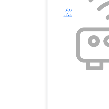
روتر
شبکه