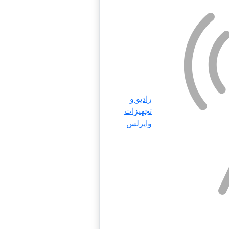
رادیو و
تجهیزات
وایرلس