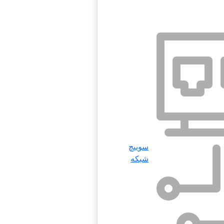
سوییچ
شبکه