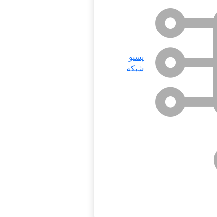
پسیو
شبکه