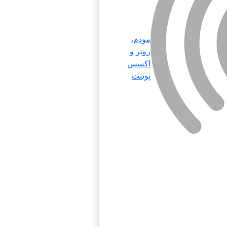
مودم،
روتر و
اکسس
پوینت