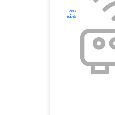
روتر
شبکه