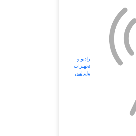
رادیو و
تجهیزات
وایرلس