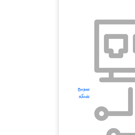
سوییچ
شبکه